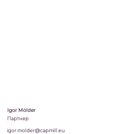
Igor Mölder
Партнер
igor.molder@capmill.eu