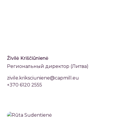
Živilė Kriščiūnienė
Региональный директор (Литва)
zivile.kriksciuniene@capmill.eu
+370 6120 2555