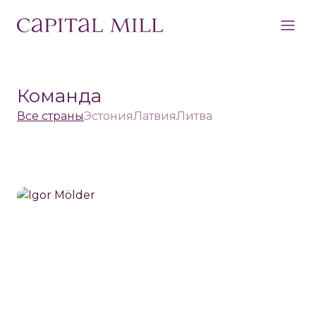
Команда
Все страны
Эстония
Латвия
Литва